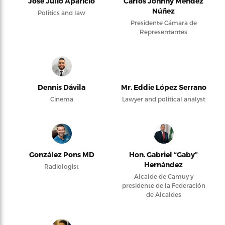
José Julio Aparicio
Carlos Johnny Méndez
Núñez
Politics and law
Presidente Cámara de
Representantes
Dennis Dávila
Mr. Eddie López Serrano
Cinema
Lawyer and political analyst
González Pons MD
Hon. Gabriel “Gaby”
Hernández
Radiologist
Alcalde de Camuy y
presidente de la Federación
de Alcaldes