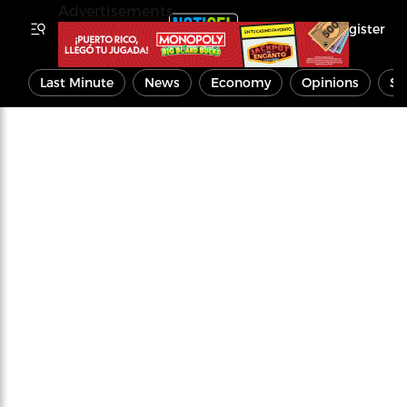
Advertisements
Register
Last Minute
News
Economy
Opinions
Sp