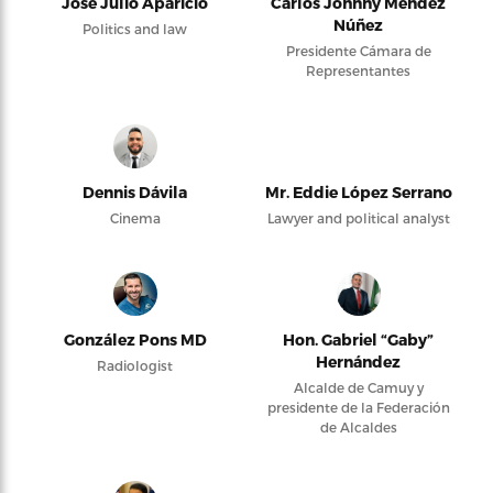
José Julio Aparicio
Carlos Johnny Méndez
Núñez
Politics and law
Presidente Cámara de
Representantes
Dennis Dávila
Mr. Eddie López Serrano
Cinema
Lawyer and political analyst
González Pons MD
Hon. Gabriel “Gaby”
Hernández
Radiologist
Alcalde de Camuy y
presidente de la Federación
de Alcaldes