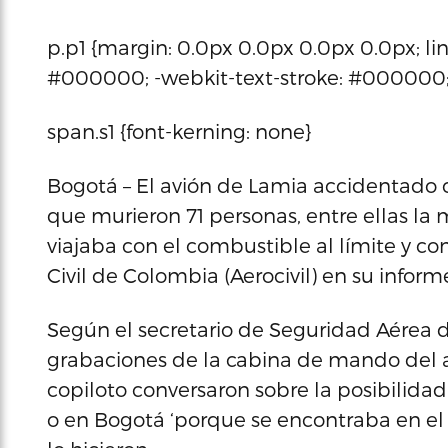
p.p1 {margin: 0.0px 0.0px 0.0px 0.0px; line-
#000000; -webkit-text-stroke: #000000; b
span.s1 {font-kerning: none}
Bogotá – El avión de Lamia accidentado c
que murieron 71 personas, entre ellas la
viajaba con el combustible al límite y co
Civil de Colombia (Aerocivil) en su inform
Según el secretario de Seguridad Aérea de 
grabaciones de la cabina de mando del av
copiloto conversaron sobre la posibilidad
o en Bogotá ‘porque se encontraba en el 