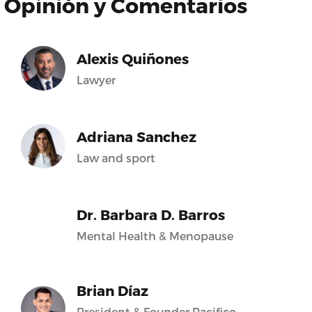
Opinión y Comentarios
Alexis Quiñones
Lawyer
Adriana Sanchez
Law and sport
Dr. Barbara D. Barros
Mental Health & Menopause
Brian Díaz
President & Founder Pacifico