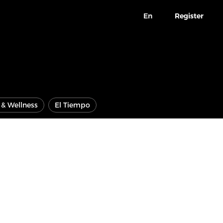
En
Register
e & Wellness
El Tiempo