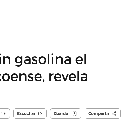
n gasolina el
oense, revela
Escuchar
Guardar
Compartir