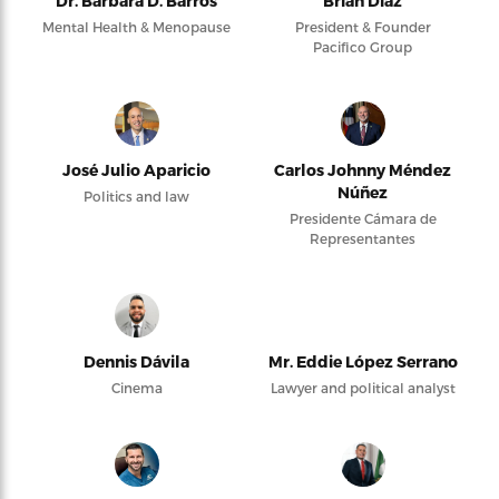
Dr. Barbara D. Barros
Brian Díaz
Mental Health & Menopause
President & Founder
Pacifico Group
José Julio Aparicio
Carlos Johnny Méndez
Núñez
Politics and law
Presidente Cámara de
Representantes
Dennis Dávila
Mr. Eddie López Serrano
Cinema
Lawyer and political analyst