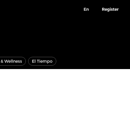
En
Register
e & Wellness
El Tiempo