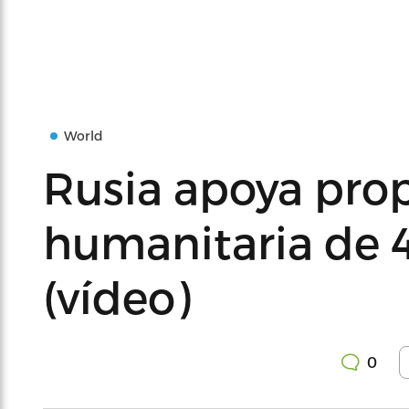
World
Rusia apoya pro
humanitaria de 
(vídeo)
0