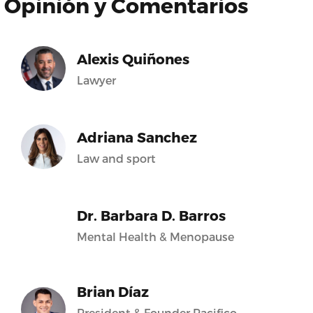
Opinión y Comentarios
Alexis Quiñones
Lawyer
Adriana Sanchez
Law and sport
Dr. Barbara D. Barros
Mental Health & Menopause
Brian Díaz
President & Founder Pacifico