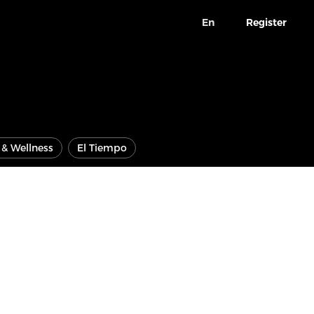
En
Register
e & Wellness
El Tiempo