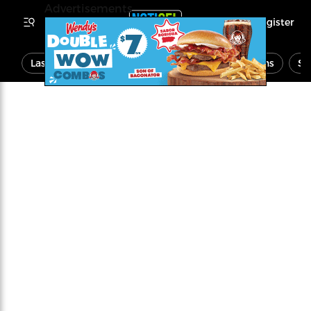
Advertisements
Register
Last Minute
News
Economy
Opinions
Sp