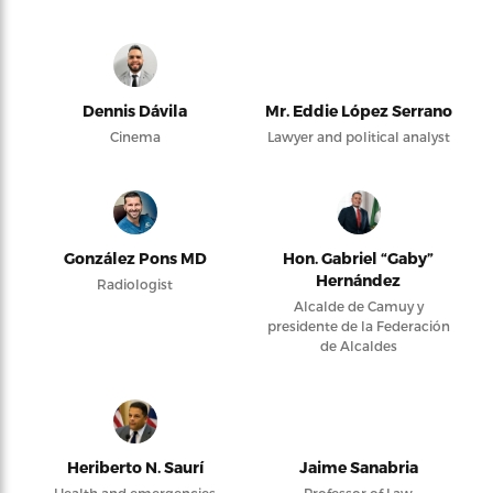
Dennis Dávila
Mr. Eddie López Serrano
Cinema
Lawyer and political analyst
González Pons MD
Hon. Gabriel “Gaby”
Hernández
Radiologist
Alcalde de Camuy y
presidente de la Federación
de Alcaldes
Heriberto N. Saurí
Jaime Sanabria
Health and emergencies
Professor of Law