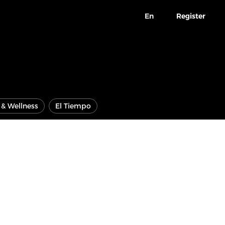
En
Register
e & Wellness
El Tiempo