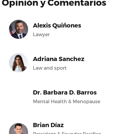
Opinión y Comentarios
Alexis Quiñones
Lawyer
Adriana Sanchez
Law and sport
Dr. Barbara D. Barros
Mental Health & Menopause
Brian Díaz
President & Founder Pacifico