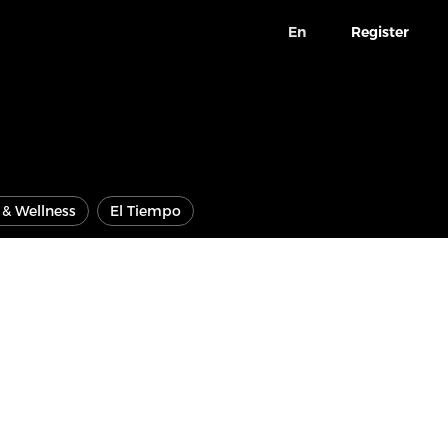
En
Register
e & Wellness
El Tiempo