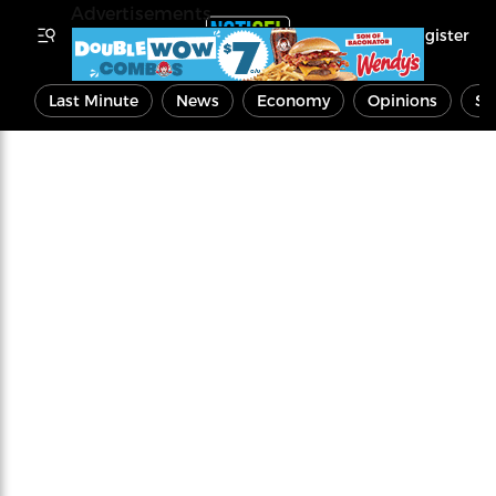
Advertisements
Register
Last Minute
News
Economy
Opinions
Sp