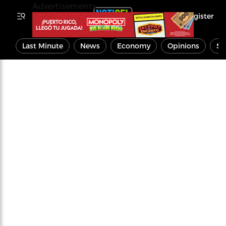
Advertisements
Register
Last Minute
News
Economy
Opinions
Sp