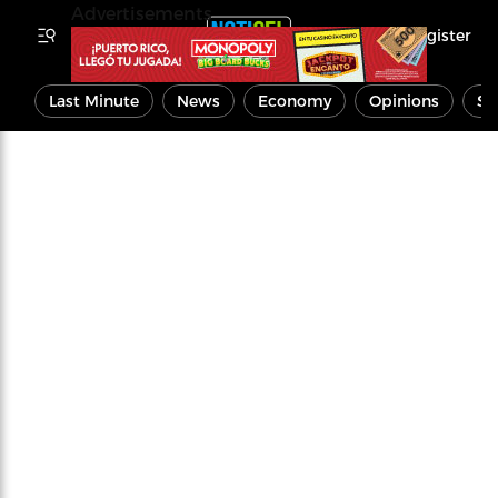
Advertisements
Register
Last Minute
News
Economy
Opinions
Sp