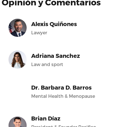
Opinión y Comentarios
Alexis Quiñones
Lawyer
Adriana Sanchez
Law and sport
Dr. Barbara D. Barros
Mental Health & Menopause
Brian Díaz
President & Founder Pacifico