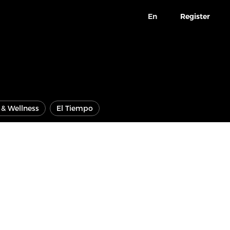
En
Register
e & Wellness
El Tiempo