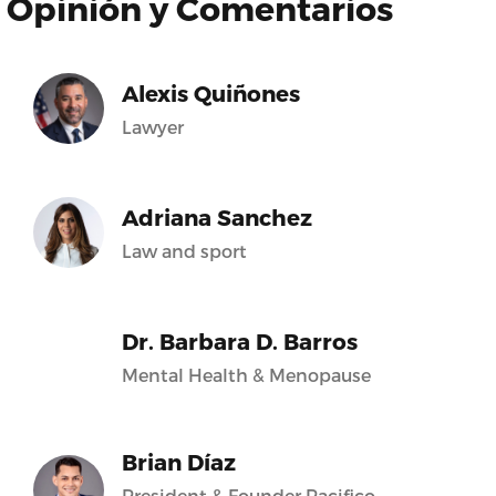
Opinión y Comentarios
Alexis Quiñones
Lawyer
Adriana Sanchez
Law and sport
Dr. Barbara D. Barros
Mental Health & Menopause
Brian Díaz
President & Founder Pacifico