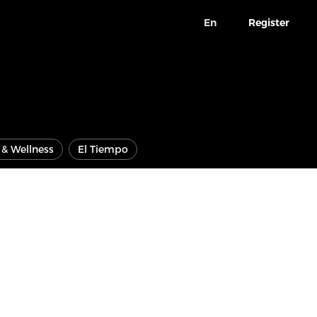
En
Register
e & Wellness
El Tiempo