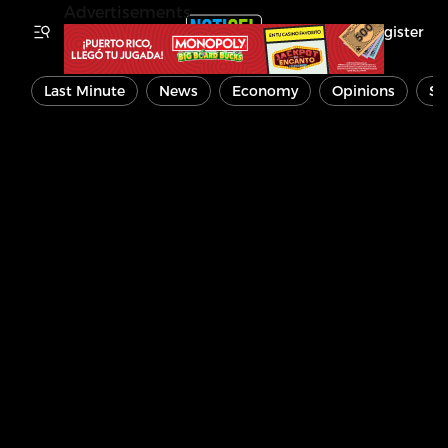
Advertisements
Register
Last Minute
News
Economy
Opinions
Sp