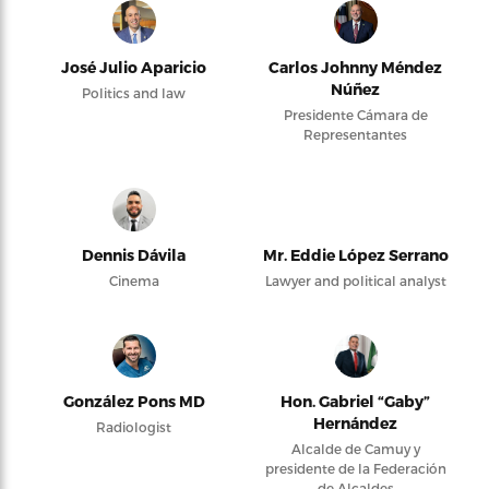
José Julio Aparicio
Carlos Johnny Méndez
Núñez
Politics and law
Presidente Cámara de
Representantes
Dennis Dávila
Mr. Eddie López Serrano
Cinema
Lawyer and political analyst
González Pons MD
Hon. Gabriel “Gaby”
Hernández
Radiologist
Alcalde de Camuy y
presidente de la Federación
de Alcaldes