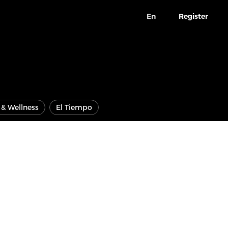
En
Register
e & Wellness
El Tiempo