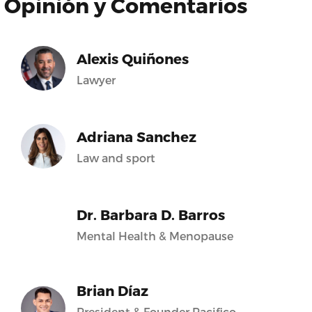
Opinión y Comentarios
Alexis Quiñones
Lawyer
Adriana Sanchez
Law and sport
Dr. Barbara D. Barros
Mental Health & Menopause
Brian Díaz
President & Founder Pacifico