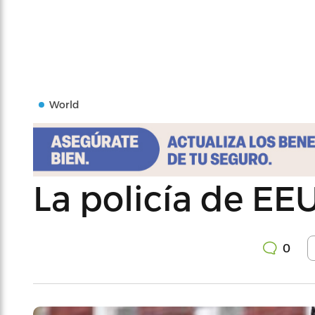
World
La policía de EEU
0