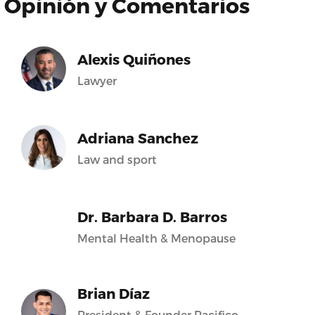
Opinión y Comentarios
Alexis Quiñones
Lawyer
Adriana Sanchez
Law and sport
Dr. Barbara D. Barros
Mental Health & Menopause
Brian Díaz
President & Founder Pacifico