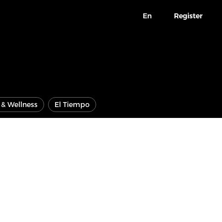
En
Register
e & Wellness
El Tiempo