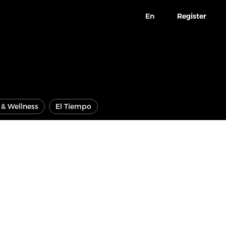
En
Register
e & Wellness
El Tiempo