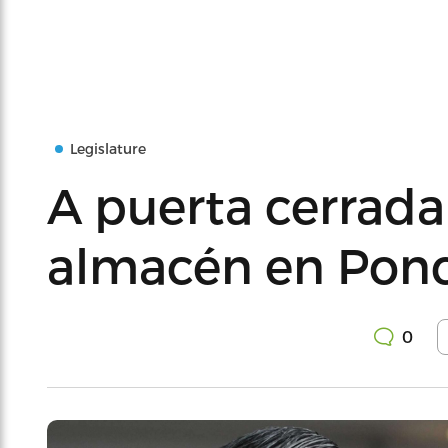
Legislature
A puerta cerrad
almacén en Ponce
0