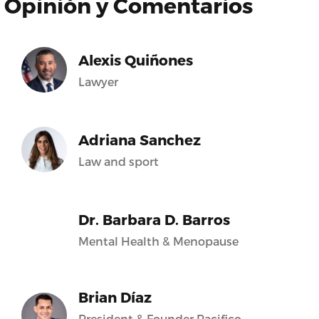
Opinión y Comentarios
Alexis Quiñones
Lawyer
Adriana Sanchez
Law and sport
Dr. Barbara D. Barros
Mental Health & Menopause
Brian Díaz
President & Founder Pacifico