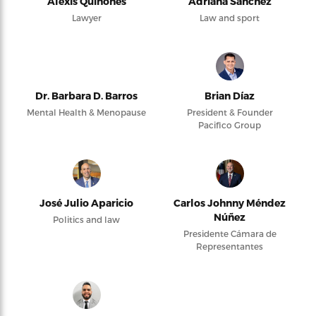
Alexis Quiñones
Adriana Sanchez
Lawyer
Law and sport
Dr. Barbara D. Barros
Brian Díaz
Mental Health & Menopause
President & Founder
Pacifico Group
José Julio Aparicio
Carlos Johnny Méndez
Núñez
Politics and law
Presidente Cámara de
Representantes