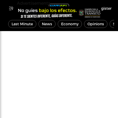
Advertisements
Register
Last Minute
News
Economy
Opinions
Sp