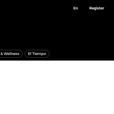
En
Register
e & Wellness
El Tiempo