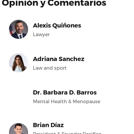
Opinión y Comentarios
Alexis Quiñones
Lawyer
Adriana Sanchez
Law and sport
Dr. Barbara D. Barros
Mental Health & Menopause
Brian Díaz
President & Founder Pacifico