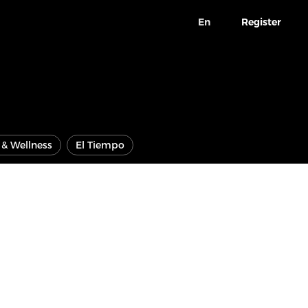
En
Register
e & Wellness
El Tiempo