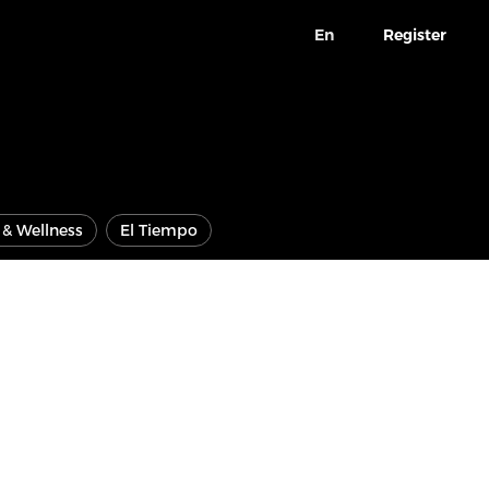
En
Register
e & Wellness
El Tiempo