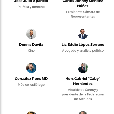
José Julio Aparicio
Carlos Johnny Méndez
Núñez
Política y derecho
Presidente Cámara de
Representantes
Dennis Dávila
Lic Eddie López Serrano
Cine
Abogado y analista político
González Pons MD
Hon. Gabriel “Gaby”
Hernández
Médico radiólogo
Alcalde de Camuy y
presidente de la Federación
de Alcaldes