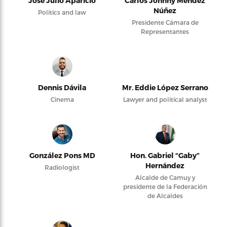
José Julio Aparicio
Carlos Johnny Méndez
Núñez
Politics and law
Presidente Cámara de
Representantes
Dennis Dávila
Mr. Eddie López Serrano
Cinema
Lawyer and political analyst
González Pons MD
Hon. Gabriel “Gaby”
Hernández
Radiologist
Alcalde de Camuy y
presidente de la Federación
de Alcaldes