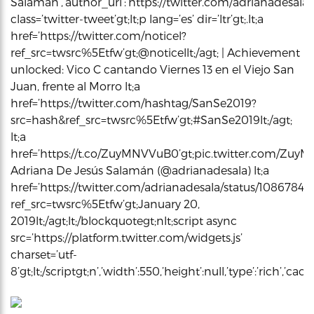
Salamán’,’author_url’:’https://twitter.com/adrianadesala’,
class=’twitter-tweet’gt;lt;p lang=’es’ dir=’ltr’gt;.lt;a
href=’https://twitter.com/noticel?
ref_src=twsrc%5Etfw’gt;@noticellt;/agt; | Achievement
unlocked: Vico C cantando Viernes 13 en el Viejo San
Juan, frente al Morro lt;a
href=’https://twitter.com/hashtag/SanSe2019?
src=hash&ref_src=twsrc%5Etfw’gt;#SanSe2019lt;/agt;
lt;a
href=’https://t.co/ZuyMNVVuB0’gt;pic.twitter.com/ZuyMNV
Adriana De Jesús Salamán (@adrianadesala) lt;a
href=’https://twitter.com/adrianadesala/status/1086784
ref_src=twsrc%5Etfw’gt;January 20,
2019lt;/agt;lt;/blockquotegt;nlt;script async
src=’https://platform.twitter.com/widgets.js’
charset=’utf-
8’gt;lt;/scriptgt;n’,’width’:550,’height’:null,’type’:’rich’,’c