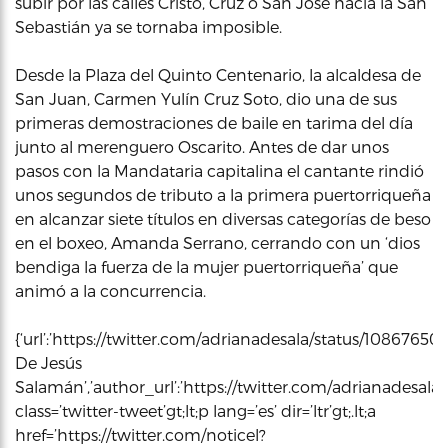
subir por las calles Cristo, Cruz o San Jose hacia la San
Sebastián ya se tornaba imposible.
Desde la Plaza del Quinto Centenario, la alcaldesa de
San Juan, Carmen Yulín Cruz Soto, dio una de sus
primeras demostraciones de baile en tarima del día
junto al merenguero Oscarito. Antes de dar unos
pasos con la Mandataria capitalina el cantante rindió
unos segundos de tributo a la primera puertorriqueña
en alcanzar siete títulos en diversas categorías de beso
en el boxeo, Amanda Serrano, cerrando con un ‘dios
bendiga la fuerza de la mujer puertorriqueña’ que
animó a la concurrencia.
{‘url’:’https://twitter.com/adrianadesala/status/108676
De Jesús
Salamán’,’author_url’:’https://twitter.com/adrianadesala’,
class=’twitter-tweet’gt;lt;p lang=’es’ dir=’ltr’gt;.lt;a
href=’https://twitter.com/noticel?