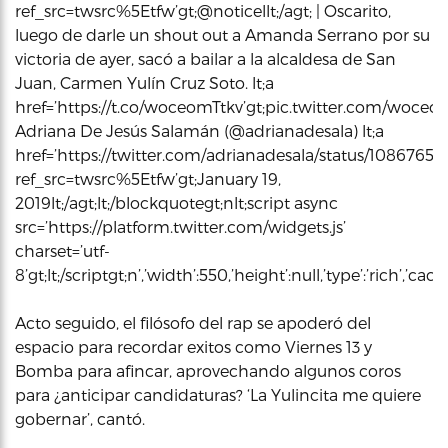
ref_src=twsrc%5Etfw’gt;@noticellt;/agt; | Oscarito,
luego de darle un shout out a Amanda Serrano por su
victoria de ayer, sacó a bailar a la alcaldesa de San
Juan, Carmen Yulín Cruz Soto. lt;a
href=’https://t.co/woceomTtkv’gt;pic.twitter.com/woceomTt
Adriana De Jesús Salamán (@adrianadesala) lt;a
href=’https://twitter.com/adrianadesala/status/108676
ref_src=twsrc%5Etfw’gt;January 19,
2019lt;/agt;lt;/blockquotegt;nlt;script async
src=’https://platform.twitter.com/widgets.js’
charset=’utf-
8’gt;lt;/scriptgt;n’,’width’:550,’height’:null,’type’:’rich’,’c
Acto seguido, el filósofo del rap se apoderó del
espacio para recordar exitos como Viernes 13 y
Bomba para afincar, aprovechando algunos coros
para ¿anticipar candidaturas? ‘La Yulincita me quiere
gobernar’, cantó.