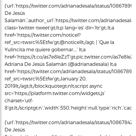
{‘url’:’https://twitter.com/adrianadesala/status/108678
De Jesús
Salamán’,’author_url’:’https://twitter.com/adrianadesala’,
class=’twitter-tweet’gt;lt;p lang=’es’ dir=’ltr’gt;.lt;a
href=’https://twitter.com/noticel?
ref_src=twsrc%5Etfw’gt;@noticellt;/agt; | ‘Que la
Yulincita me quiere gobernar….’ lt;a
href=’https://t.co/as7e8leZzT’gt;pic.twitter.com/as7e8leZzTl
Adriana De Jesús Salamán (@adrianadesala) lt;a
href=’https://twitter.com/adrianadesala/status/1086789
ref_src=twsrc%5Etfw’gt;January 20,
2019lt;/agt;lt;/blockquotegt;nlt;script async
src=’https://platform.twitter.com/widgets.js’
charset=’utf-
8’gt;lt;/scriptgt;n’,’width’:550,’height’:null,’type’:’rich’,’c
{‘url’:’https://twitter.com/adrianadesala/status/1086784
De Jesús