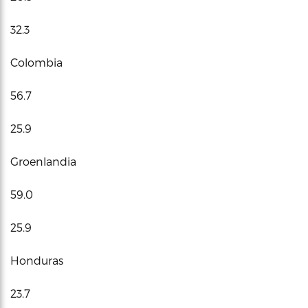
32.3
Colombia
56.7
25.9
Groenlandia
59.0
25.9
Honduras
23.7