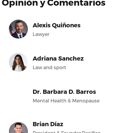
Opinión y Comentarios
Alexis Quiñones
Lawyer
Adriana Sanchez
Law and sport
Dr. Barbara D. Barros
Mental Health & Menopause
Brian Díaz
President & Founder Pacifico