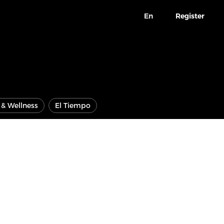
En
Register
e & Wellness
El Tiempo