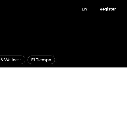
En
Register
e & Wellness
El Tiempo