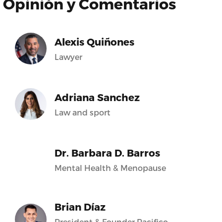
Opinión y Comentarios
Alexis Quiñones
Lawyer
Adriana Sanchez
Law and sport
Dr. Barbara D. Barros
Mental Health & Menopause
Brian Díaz
President & Founder Pacifico