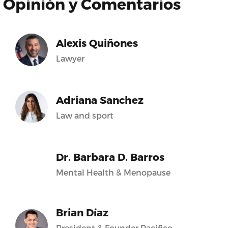
Opinión y Comentarios
Alexis Quiñones
Lawyer
Adriana Sanchez
Law and sport
Dr. Barbara D. Barros
Mental Health & Menopause
Brian Díaz
President & Founder Pacifico