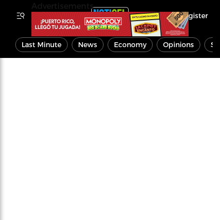
Advertisements
Register
Last Minute
News
Economy
Opinions
Sp