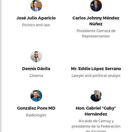
José Julio Aparicio
Carlos Johnny Méndez
Núñez
Politics and law
Presidente Cámara de
Representantes
Dennis Dávila
Mr. Eddie López Serrano
Cinema
Lawyer and political analyst
González Pons MD
Hon. Gabriel “Gaby”
Hernández
Radiologist
Alcalde de Camuy y
presidente de la Federación
de Alcaldes