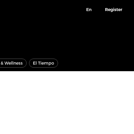
En
Register
e & Wellness
El Tiempo