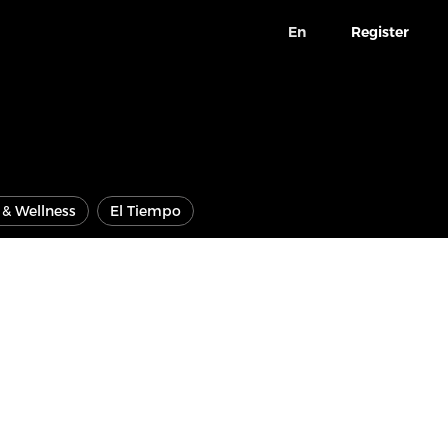
En
Register
e & Wellness
El Tiempo