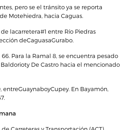
es, pero se el tránsito ya se reporta
a de Motehiedra, hacia Caguas.
e lacarretera#1 entre Río Piedras
irección deCaguasaGurabo.
a 66. Para la Ramal 8, se encuentra pesado
so Baldorioty De Castro hacia el mencionado
99, entreGuaynaboyCupey. En Bayamón,
7.
semana
 de Carreteras y Transportación (ACT)