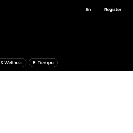
En
Register
e & Wellness
El Tiempo