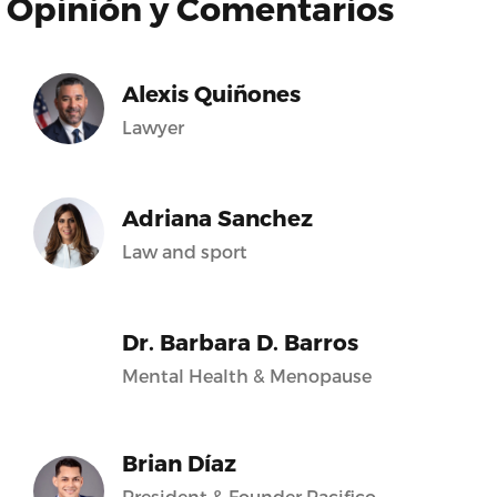
Opinión y Comentarios
Alexis Quiñones
Lawyer
Adriana Sanchez
Law and sport
Dr. Barbara D. Barros
Mental Health & Menopause
Brian Díaz
President & Founder Pacifico