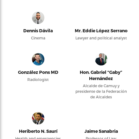
Dennis Dávila
Mr. Eddie López Serrano
Cinema
Lawyer and political analyst
González Pons MD
Hon. Gabriel “Gaby”
Hernández
Radiologist
Alcalde de Camuy y
presidente de la Federación
de Alcaldes
Heriberto N. Saurí
Jaime Sanabria
Health and emergencies
Professor of Law