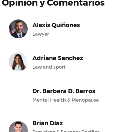
Opinión y Comentarios
Alexis Quiñones
Lawyer
Adriana Sanchez
Law and sport
Dr. Barbara D. Barros
Mental Health & Menopause
Brian Díaz
President & Founder Pacifico