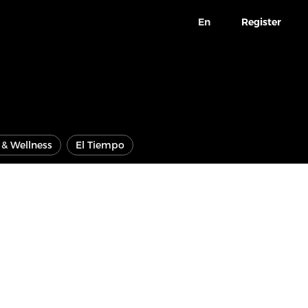
En
Register
e & Wellness
El Tiempo