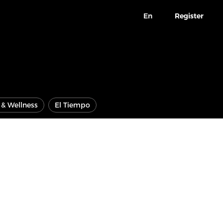
En
Register
e & Wellness
El Tiempo