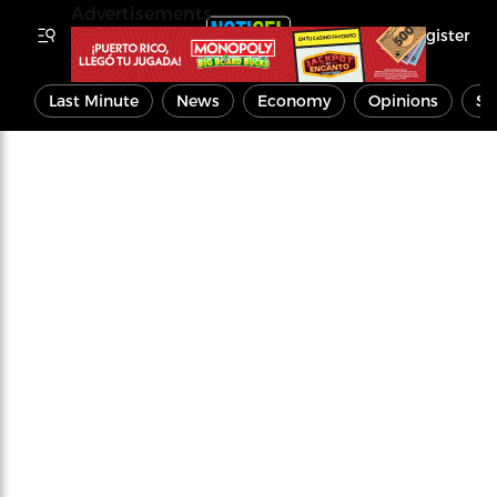
Advertisements
Register
Last Minute
News
Economy
Opinions
Sp