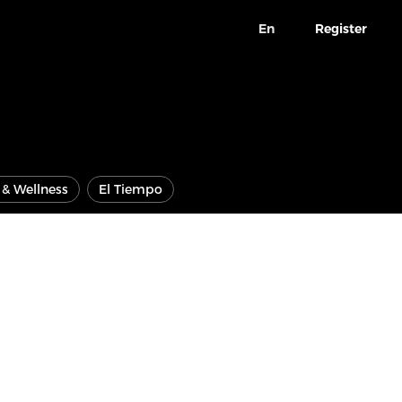
En
Register
e & Wellness
El Tiempo