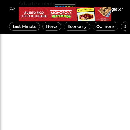
Advertisements
Register
Last Minute
News
Economy
Opinions
Sp