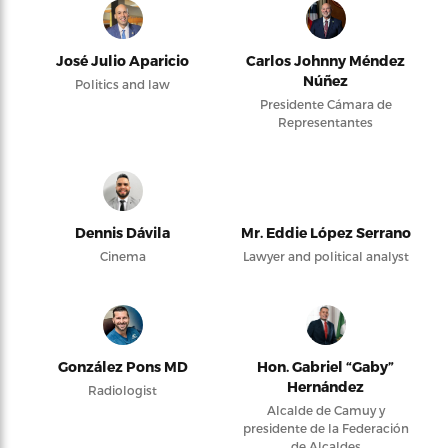
José Julio Aparicio
Carlos Johnny Méndez
Núñez
Politics and law
Presidente Cámara de
Representantes
Dennis Dávila
Mr. Eddie López Serrano
Cinema
Lawyer and political analyst
González Pons MD
Hon. Gabriel “Gaby”
Hernández
Radiologist
Alcalde de Camuy y
presidente de la Federación
de Alcaldes