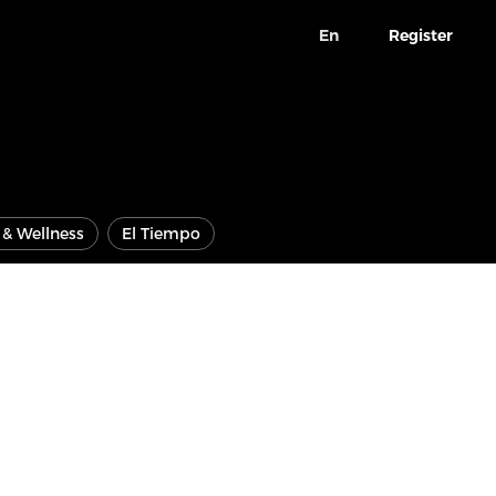
En
Register
e & Wellness
El Tiempo