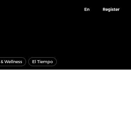
En
Register
e & Wellness
El Tiempo