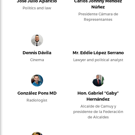
José Julio Aparicio
Carlos Johnny Méndez
Núñez
Politics and law
Presidente Cámara de
Representantes
Dennis Dávila
Mr. Eddie López Serrano
Cinema
Lawyer and political analyst
González Pons MD
Hon. Gabriel “Gaby”
Hernández
Radiologist
Alcalde de Camuy y
presidente de la Federación
de Alcaldes