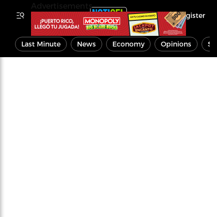
Advertisements
Register
Last Minute
News
Economy
Opinions
Sp