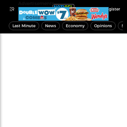
Advertisements
Register
Last Minute
News
Economy
Opinions
Sp