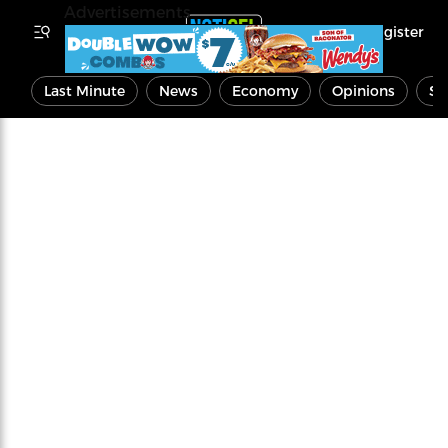
Advertisements
Register
Last Minute
News
Economy
Opinions
Sp